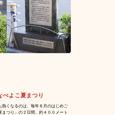
なべよこ夏まつり
も熱くなるのは、毎年８⽉のはじめご
夏まつり」の２⽇間。約４００メート