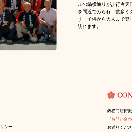
ルの鍋横通りが歩⾏者天
を間近でみられ、数多く
す。⼦供から⼤⼈まで楽
訪れます。
CON
鍋横商店街振
『
お問い合わ
リシー
お送りくださ