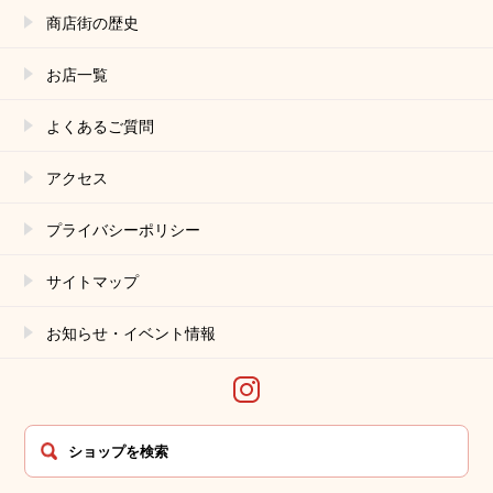
商店街の歴史
当組合は、利⽤⽬的が変更前と関連性を有すると合理的に認め
られる場合に限り、個⼈情報の利⽤⽬的を変更するものとしま
す。
お店⼀覧
利⽤⽬的の変更を⾏った場合には、変更後の⽬的について、当
組合所定の⽅法により、ユーザーに通知し、または本ウェブサ
よくあるご質問
イト上に公表するものとします。
第5条（個⼈情報の第三者提供）
アクセス
当組合は、次に掲げる場合を除いて、あらかじめユーザーの同
意を得ることなく、第三者に個⼈情報を提供することはありま
プライバシーポリシー
せん。ただし、個 ⼈情報保護法その他の法令で認められる場合
を除きます。
サイトマップ
⼈の⽣命、⾝体または財産の保護のために必要がある場合で
あって、本⼈の同意を得ることが困難であるとき
公衆衛⽣の向上または児童の健全な育成の推進のために特に
お知らせ・イベント情報
必要がある場合であって、本⼈の同意を得ることが困難である
とき
国の機関もしくは地⽅公共団体またはその委託を受けた者が
法令の定める事務を遂⾏することに対して協⼒する必要がある
場合であって、本⼈の同意を得ることにより当該事務の遂⾏に
⽀障を及ぼすおそれがあるとき
予め次の事項を告知あるいは公表し、かつ当組合が個⼈情報