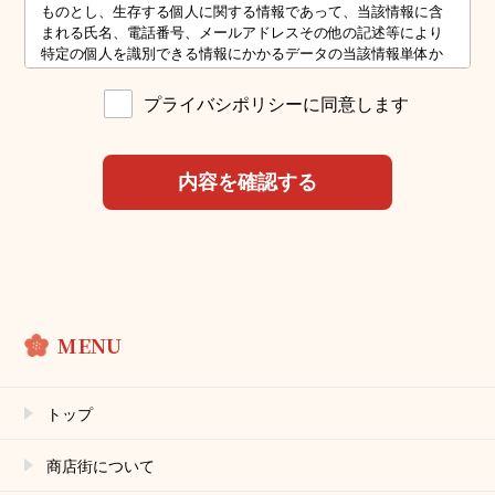
ものとし、⽣存する個⼈に関する情報であって、当該情報に含
まれる⽒名、電話番号、メールアドレスその他の記述等により
特定の個⼈を識別できる情報にかかるデータの当該情報単体か
ら特定の個⼈を識別できる情報（個⼈識別情報）を指します。
プライバシポリシーに同意します
第2条（個⼈情報の収集⽅法）
当組合は、ユーザーが利⽤登録をする際に⽒名、電話番号、メ
ールアドレスなどの個⼈情報をお尋ねすることがあります。ま
た、ユーザーと提携先などとの間でなされたユーザーの個⼈情
報を,当組合の提携先（情報提供元、広告主、広告配信先などを
含みます。以下、｢提携先｣といいます。）などから収集するこ
とがあります。
第3条（個⼈情報を収集・利⽤する⽬的）
当組合が個⼈情報を収集・利⽤する⽬的は、以下のとおりで
MENU
す。
組合情報の提供・運営のため
ユーザーからのお問い合わせに回答するため（本⼈確認を⾏
うことを含む）
トップ
重要なお知らせなど必要に応じたご連絡のため
上記の利⽤⽬的に付随する⽬的
商店街について
第4条（利⽤⽬的の変更）