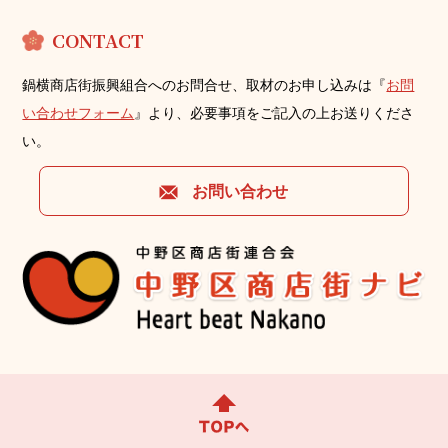
保護委員会に届出をしたとき
利⽤⽬的に第三者への提供を含むこと
CONTACT
第三者に提供されるデータの項⽬
第三者への提供の⼿段または⽅法
本⼈の求めに応じて個⼈情報の第三者への提供を停⽌するこ
鍋横商店街振興組合へのお問合せ、取材のお申し込みは『
お問
と
い合わせフォーム
』より、必要事項をご記⼊の上お送りくださ
本⼈の求めを受け付ける⽅法
前項の定めにかかわらず、次に掲げる場合には、当該情報の提
い。
供先は第三者に該当しないものとします。
当組合が利⽤⽬的の達成に必要な範囲内において個⼈情報の
お問い合わせ
取扱いの全部または⼀部を委託する場合
合併その他の事由による事業の承継に伴って個⼈情報が提供
される場合
個⼈情報を特定の者との間で共同して利⽤する場合であっ
て、その旨並びに共同して利⽤される個⼈情報の項⽬、共同し
て利⽤する者の範囲、利⽤する者の利⽤⽬的および当該個⼈情
報の管理について責任を有する者の⽒名または名称について、
あらかじめ本⼈に通知し、または本⼈が容 易に知り得る状態に
置いた場合
第6条（個⼈情報の開⽰）
当組合は、本⼈から個⼈情報の開⽰を求められたときは、本⼈
に対し、遅滞なくこれを開⽰します。ただし、開⽰することに
より次のいずれか に該当する場合は、その全部または⼀部を開